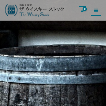
内
MAI
容
ME
を
ス
キ
ッ
プ