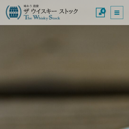
内
MAI
容
ME
を
ス
キ
ッ
プ