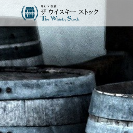
内
容
を
ス
キ
ッ
プ