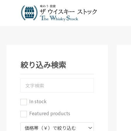
内
容
を
ス
キ
ッ
プ
絞り込み検索
In stock
Featured products
価格帯（￥）で絞り込む