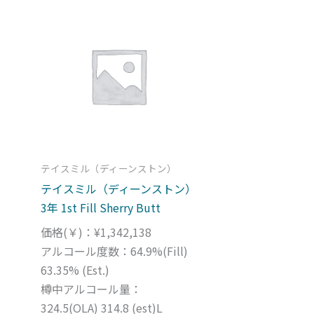
In stock
Featured products
価格帯（￥）で絞り込む
６大産地で絞り込み
蒸溜所で絞り込む
テイスミル（ディーンストン）
熟成年数で絞り込み
テイスミル（ディーンストン）
3年 1st Fill Sherry Butt
樽の種類で絞り込む
価格(￥)：¥1,342,138
アルコール度数：64.9%(Fill)
63.35% (Est.)
樽中アルコール量：
324.5(OLA) 314.8 (est)L