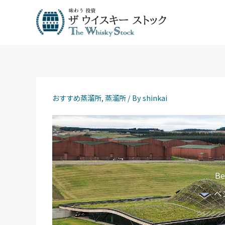
内
容
を
ス
キ
ッ
プ
おすすめ蒸溜所
,
蒸溜所
/ By
shinkai
Be
ベ