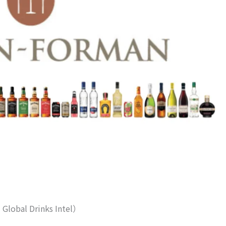
obal Drinks Intel）