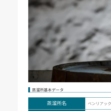
蒸溜所基本データ
蒸溜所名
ベンリアック（